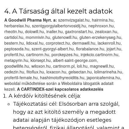
4. A Társaság által kezelt adatok
A Goodwill Pharma Nyrt. a:
szemvizsgalat.hu, hairmina.hu,
herbarelax.hu, szentgyorgyialbertorvosidij.hu, nephroxon.hu,
rheotin.hu, dolowill.hu, inaller.hu, gaxtronstart.hu, zealoxan.hu,
cartidol.hu, mommivin.hu, glutenowill.hu, gluten-erzekenyseg.hu,
bestern.hu, lidoxal.hu, corprotect.hu, dermawill.hu, lackenroll.hu,
peptosoda.hu, szent-gyorgyi-albert.hu, florabalance.hu, jojart.hu,
profertil.hu, cartinorm.hu, porckepzes.hu, injekcio.cartinorm.hu,
metapyrin.hu, klorsept.hu, albert-saint-george.com,
goodwillife.hu, wiloxon.hu, cartinorm.pl, loli.hu, magnewill.hu,
cedezin.hu, fitoflux.hu, loxacon.hu, gelsectan.hu, lolimarineha.hu,
profertil-female.hu, hashimotothyreoiditis.hu, japonicafemina.hu,
weboldal működtetése során a Weboldalra látogatók adatait
kezeli.
A CARTINDEX-szel kapcsolatos adatkezelés
A kérdőív kitöltésének célja:
Tájékoztatási cél: Elsősorban arra szolgál,
hogy az azt kitöltő személy a megadott
adatai alapján tájékozódjon esetleges
betegségéről, fizikai állapotáról, valamint a