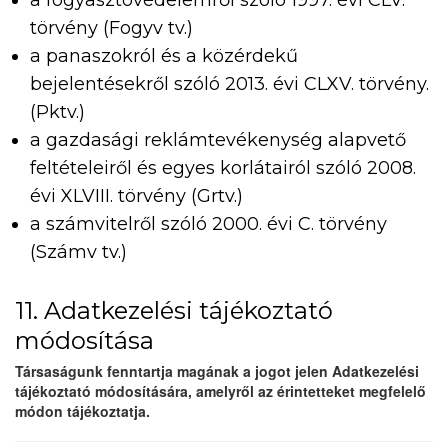
a fogyasztóvédelemről szóló 1997. évi CLV.
törvény (Fogyv tv.)
a panaszokról és a közérdekű
bejelentésekről szóló 2013. évi CLXV. törvény.
(Pktv.)
a gazdasági reklámtevékenység alapvető
feltételeiről és egyes korlátairól szóló 2008.
évi XLVIII. törvény (Grtv.)
a számvitelről szóló 2000. évi C. törvény
(Számv tv.)
11. Adatkezelési tájékoztató
módosítása
Társaságunk fenntartja magának a jogot jelen Adatkezelési
tájékoztató módosítására, amelyről az érintetteket megfelelő
módon tájékoztatja.