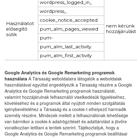
wordpress_logged_in_
wordpress_
cookie_notice_accepted
Használatot
nem kérünk
elősegítő
pum_alm_pages_viewed
hozzájárulást
sütik
pum-
pum_alm_last_activity
pum_alm_first_activity
Google Analytics és Google Remarketing programok
használata
A Társaság weboldalaira látogatók a weboldalak
használatával egyúttal engedélyezik a Társaság részére a Google
Analytics és Google Remarketing programok használatát,
valamint hozzájárulnak felhasználói viselkedésük figyeléséhez,
követéséhez és a programok által nyújtott minden szolgáltatás
igénybevételéhez a Társaság és a cookie-t elhelyező harmadik
személy részére. Mindezek mellett a felhasználónak lehetősége
van bármikor a cookie-k adatrögzítését és adattárolást a jövőre
vonatkozóan letiltani a lentiek szerint. Tájékoztatjuk, hogy a
Google Analytics és Google Remarketing programok beállításai