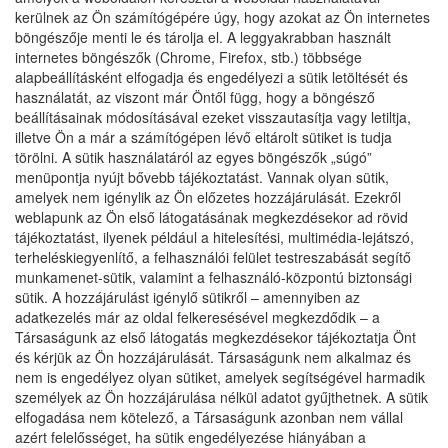
kerülnek az Ön számítógépére úgy, hogy azokat az Ön internetes
böngészője menti le és tárolja el. A leggyakrabban használt
internetes böngészők (Chrome, Firefox, stb.) többsége
alapbeállításként elfogadja és engedélyezi a sütik letöltését és
használatát, az viszont már Öntől függ, hogy a böngésző
beállításainak módosításával ezeket visszautasítja vagy letiltja,
illetve Ön a már a számítógépen lévő eltárolt sütiket is tudja
törölni. A sütik használatáról az egyes böngészők „súgó”
menüpontja nyújt bővebb tájékoztatást. Vannak olyan sütik,
amelyek nem igénylik az Ön előzetes hozzájárulását. Ezekről
weblapunk az Ön első látogatásának megkezdésekor ad rövid
tájékoztatást, ilyenek például a hitelesítési, multimédia-lejátszó,
terheléskiegyenlítő, a felhasználói felület testreszabását segítő
munkamenet-sütik, valamint a felhasználó-központú biztonsági
sütik. A hozzájárulást igénylő sütikről – amennyiben az
adatkezelés már az oldal felkeresésével megkezdődik – a
Társaságunk az első látogatás megkezdésekor tájékoztatja Önt
és kérjük az Ön hozzájárulását. Társaságunk nem alkalmaz és
nem is engedélyez olyan sütiket, amelyek segítségével harmadik
személyek az Ön hozzájárulása nélkül adatot gyűjthetnek. A sütik
elfogadása nem kötelező, a Társaságunk azonban nem vállal
azért felelősséget, ha sütik engedélyezése hiányában a