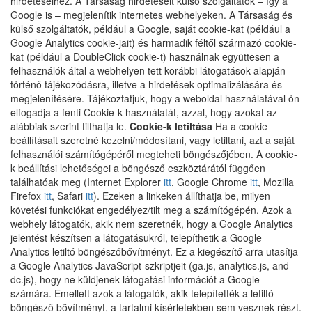
hirdetéseihez. A Társaság hirdetéseit külső szolgáltatók – így a
Google is – megjelenítik internetes webhelyeken. A Társaság és
külső szolgáltatók, például a Google, saját cookie-kat (például a
Google Analytics cookie-jait) és harmadik féltől származó cookie-
kat (például a DoubleClick cookie-t) használnak együttesen a
felhasználók által a webhelyen tett korábbi látogatások alapján
történő tájékozódásra, illetve a hirdetések optimalizálására és
megjelenítésére. Tájékoztatjuk, hogy a weboldal használatával ön
elfogadja a fenti Cookie-k használatát, azzal, hogy azokat az
alábbiak szerint tilthatja le.
Cookie-k letiltása
Ha a cookie
beállításait szeretné kezelni/módosítani, vagy letiltani, azt a saját
felhasználói számítógépéről megteheti böngészőjében. A cookie-
k beállítási lehetőségei a böngésző eszköztárától függően
találhatóak meg (Internet Explorer
itt
, Google Chrome
itt
, Mozilla
Firefox
itt
, Safari
itt
). Ezeken a linkeken állíthatja be, milyen
követési funkciókat engedélyez/tilt meg a számítógépén. Azok a
webhely látogatók, akik nem szeretnék, hogy a Google Analytics
jelentést készítsen a látogatásukról, telepíthetik a Google
Analytics letiltó böngészőbővítményt. Ez a kiegészítő arra utasítja
a Google Analytics JavaScript-szkriptjeit (ga.js, analytics.js, and
dc.js), hogy ne küldjenek látogatási információt a Google
számára. Emellett azok a látogatók, akik telepítették a letiltó
böngésző bővítményt, a tartalmi kísérletekben sem vesznek részt.