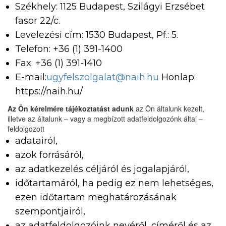
Székhely: 1125 Budapest, Szilágyi Erzsébet
fasor 22/c.
Levelezési cím: 1530 Budapest, Pf.: 5.
Telefon: +36 (1) 391-1400
Fax: +36 (1) 391-1410
E-mail:
ugyfelszolgalat@naih.hu
Honlap:
https://naih.hu/
Az Ön kérelmére tájékoztatást adunk
az Ön általunk kezelt,
illetve az általunk – vagy a megbízott adatfeldolgozónk által –
feldolgozott
adatairól,
azok forrásáról,
az adatkezelés céljáról és jogalapjáról,
időtartamáról, ha pedig ez nem lehetséges,
ezen időtartam meghatározásának
szempontjairól,
az adatfeldolgozóink nevéről, címéről és az