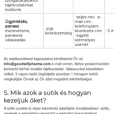
szolgáltatásokról
tájékoztatókat
küldünk.
· teljes név · e-
Ügyintézés,
mail cím ·
panasz
·
telefonszám ·
· jogi
észrevételre,
levelezési cím
· 5 é
kötelezettség
panaszra
· egyéb
válaszadás
személyes
üzenet
Az adatkezeléssel kapcsolatos kérdéseivel Ön az
info@goodwillpharma.com
e-mail címen, illetve postacímünkön
keresztül kérhet további tájékoztatást. Válaszunkat késedelem
nélkül, 3 napon belül (legfeljebb azonban 1 hónapon belül)
megküldjük Önnek az Ön által megadott elérhetőségre.
5. Mik azok a sütik és hogyan
kezeljük őket?
A sütik (cookie-k) olyan kisméretű adatfájlok (továbbiakban: sütik),
amelyek a weboldalon keresztül a weboldal használatával