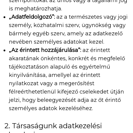
szempontokat az uniós vagy a tagállami jog
is meghatározhatja.
„Adatfeldolgozó”:
az a természetes vagy jogi
személy, közhatalmi szerv, ügynökség vagy
bármely egyéb szerv, amely az adatkezelő
nevében személyes adatokat kezel.
„Az érintett hozzájárulása”:
az érintett
akaratának önkéntes, konkrét és megfelelő
tájékoztatáson alapuló és egyértelmű
kinyilvánítása, amellyel az érintett
nyilatkozat vagy a megerősítést
félreérthetetlenül kifejező cselekedet útján
jelzi, hogy beleegyezését adja az őt érintő
személyes adatok kezeléséhez.
2. Társaságunk adatkezelési