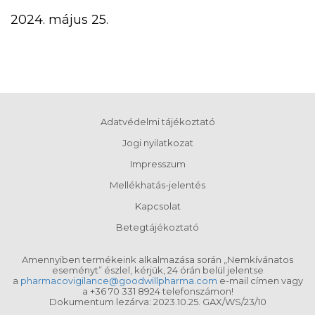
2024. május 25.
Adatvédelmi tájékoztató
Jogi nyilatkozat
Impresszum
Mellékhatás-jelentés
Kapcsolat
Betegtájékoztató
Amennyiben termékeink alkalmazása során „Nemkívánatos
eseményt” észlel, kérjük, 24 órán belül jelentse
a
pharmacovigilance@goodwillpharma.com
e-mail címen vagy
a +36 70 331 8924 telefonszámon!
Dokumentum lezárva: 2023.10.25. GAX/WS/23/10