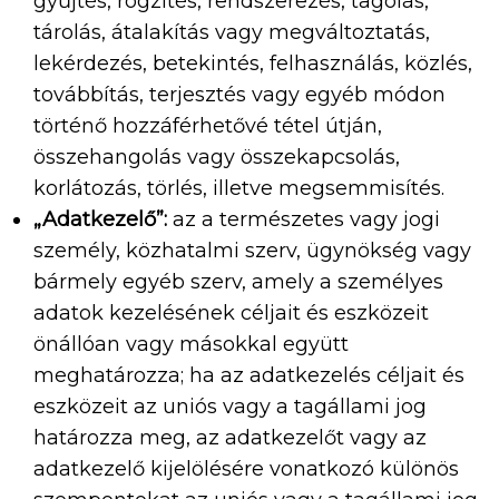
gyűjtés, rögzítés, rendszerezés, tagolás,
tárolás, átalakítás vagy megváltoztatás,
lekérdezés, betekintés, felhasználás, közlés,
továbbítás, terjesztés vagy egyéb módon
történő hozzáférhetővé tétel útján,
összehangolás vagy összekapcsolás,
korlátozás, törlés, illetve megsemmisítés.
„Adatkezelő”:
az a természetes vagy jogi
személy, közhatalmi szerv, ügynökség vagy
bármely egyéb szerv, amely a személyes
adatok kezelésének céljait és eszközeit
önállóan vagy másokkal együtt
meghatározza; ha az adatkezelés céljait és
eszközeit az uniós vagy a tagállami jog
határozza meg, az adatkezelőt vagy az
adatkezelő kijelölésére vonatkozó különös