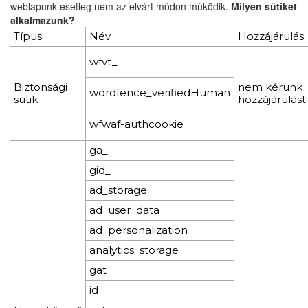
weblapunk esetleg nem az elvárt módon működik.
Milyen sütiket
alkalmazunk?
Típus
Név
Hozzájárulás
wfvt_
Biztonsági
nem kérünk
wordfence_verifiedHuman
sütik
hozzájárulást
wfwaf-authcookie
ga_
gid_
ad_storage
ad_user_data
ad_personalization
analytics_storage
gat_
id