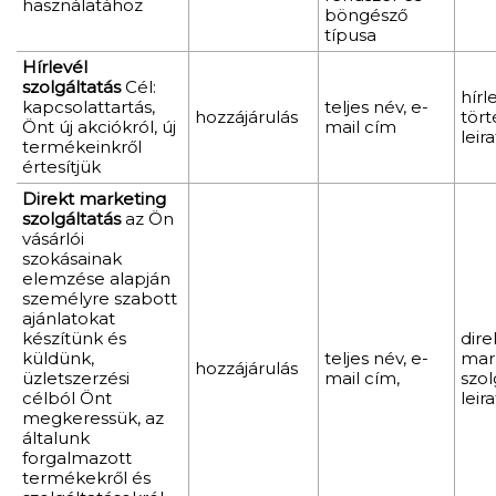
használatához
böngésző
típusa
Hírlevél
szolgáltatás
Cél:
hírl
kapcsolattartás,
teljes név, e-
hozzájárulás
tör
Önt új akciókról, új
mail cím
leir
termékeinkről
értesítjük
Direkt marketing
szolgáltatás
az Ön
vásárlói
szokásainak
elemzése alapján
személyre szabott
ajánlatokat
készítünk és
dire
küldünk,
teljes név, e-
mar
hozzájárulás
üzletszerzési
mail cím,
szol
célból Önt
leir
megkeressük, az
általunk
forgalmazott
termékekről és