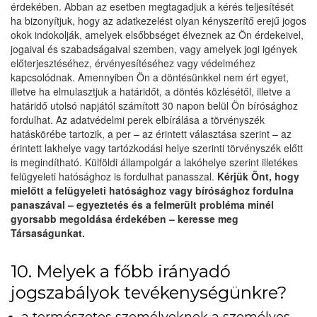
érdekében. Abban az esetben megtagadjuk a kérés teljesítését
ha bizonyítjuk, hogy az adatkezelést olyan kényszerítő erejű jogos
okok indokolják, amelyek elsőbbséget élveznek az Ön érdekeivel,
jogaival és szabadságaival szemben, vagy amelyek jogi igények
előterjesztéséhez, érvényesítéséhez vagy védelméhez
kapcsolódnak. Amennyiben Ön a döntésünkkel nem ért egyet,
illetve ha elmulasztjuk a határidőt, a döntés közlésétől, illetve a
határidő utolsó napjától számított 30 napon belül Ön bírósághoz
fordulhat. Az adatvédelmi perek elbírálása a törvényszék
hatáskörébe tartozik, a per – az érintett választása szerint – az
érintett lakhelye vagy tartózkodási helye szerinti törvényszék előtt
is megindítható. Külföldi állampolgár a lakóhelye szerint illetékes
felügyeleti hatósághoz is fordulhat panasszal.
Kérjük Önt, hogy
mielőtt a felügyeleti hatósághoz vagy bírósághoz fordulna
panaszával – egyeztetés és a felmerült probléma minél
gyorsabb megoldása érdekében – keresse meg
Társaságunkat.
10. Melyek a főbb irányadó
jogszabályok tevékenységünkre?