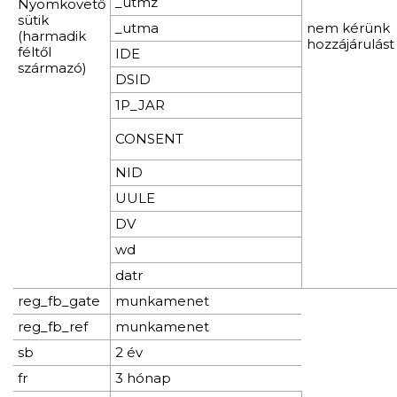
_utmz
Nyomkövető
sütik
_utma
nem kérünk
(harmadik
hozzájárulást
féltől
IDE
származó)
DSID
1P_JAR
CONSENT
NID
UULE
DV
wd
datr
reg_fb_gate
munkamenet
reg_fb_ref
munkamenet
sb
2 év
fr
3 hónap