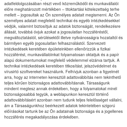
adatfeldolgozásában részt vevő közreműködői és munkavállalói
előre meghatározott mértékben – titoktartási kötelezettség terhe
mellett – jogosultak az Ön személyes adatait megismerni. Az Ön
személyes adatait megfelelő technikai és egyéb intézkedésekkel
védjük, valamint biztosítjuk az adatok biztonságát, rendelkezésre
állását, továbbá óvjuk azokat a jogosulatlan hozzáféréstől,
megváltoztatástól, sérülésektől illetve nyilvánosságra hozataltól és
bármilyen egyéb jogosulatlan felhasználástól. Szervezeti
intézkedések keretében épületeinkben ellenőrizzük a fizikai
hozzáférést, munkavállalóinkat folyamatosan oktatjuk és a papír
alapú dokumentumokat megfelelő védelemmel elzárva tartjuk. A
technikai intézkedések keretében titkosítást, jelszóvédelmet és
vírusirtó szoftvereket használunk. Felhívjuk azonban a figyelmét
arra, hogy az interneten keresztüli adattovábbítás nem tekinthető
teljes körűen biztonságos adattovábbításnak. Társaságunk
mindent megtesz annak érdekében, hogy a folyamatokat minél
biztonságosabbá tegyük, a weblapunkon keresztül történő
adattovábbításért azonban nem tudunk teljes felelősséget vállalni,
ám a Társaságunkhoz beérkezett adatok tekintetében szigorú
előírásokat tartunk be az Ön adatainak biztonsága és a jogellenes
hozzáférés megakadályozása érdekében.