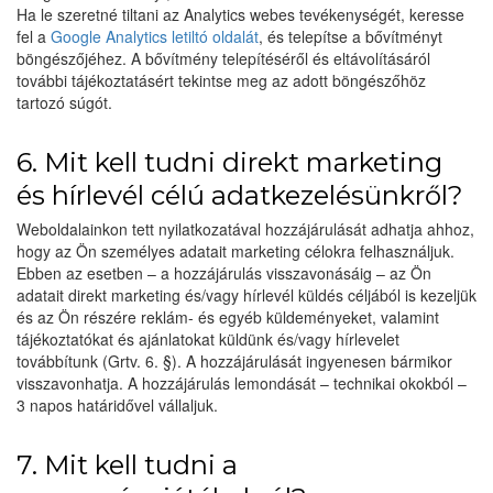
Ha le szeretné tiltani az Analytics webes tevékenységét, keresse
fel a
Google Analytics letiltó oldalát
, és telepítse a bővítményt
böngészőjéhez. A bővítmény telepítéséről és eltávolításáról
további tájékoztatásért tekintse meg az adott böngészőhöz
tartozó súgót.
6. Mit kell tudni direkt marketing
és hírlevél célú adatkezelésünkről?
Weboldalainkon tett nyilatkozatával hozzájárulását adhatja ahhoz,
hogy az Ön személyes adatait marketing célokra felhasználjuk.
Ebben az esetben – a hozzájárulás visszavonásáig – az Ön
adatait direkt marketing és/vagy hírlevél küldés céljából is kezeljük
és az Ön részére reklám- és egyéb küldeményeket, valamint
tájékoztatókat és ajánlatokat küldünk és/vagy hírlevelet
továbbítunk (Grtv. 6. §). A hozzájárulását ingyenesen bármikor
visszavonhatja. A hozzájárulás lemondását – technikai okokból –
3 napos határidővel vállaljuk.
7. Mit kell tudni a