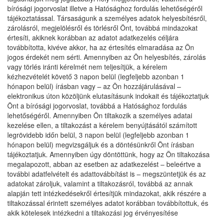
bírósági jogorvoslat illetve a Hatósághoz fordulás lehetőségéről
tájékoztatással. Társaságunk a személyes adatok helyesbítésről,
zárolásról, megjelölésről és törlésről Önt, továbbá mindazokat
értesíti, akiknek korábban az adatot adatkezelés céljára
továbbította, kivéve akkor, ha az értesítés elmaradása az Ön
jogos érdekét nem sérti. Amennyiben az Ön helyesbítés, zárolás
vagy törlés iránti kérelmét nem teljesítjük, a kérelem
kézhezvételét követő 3 napon belül (legfeljebb azonban 1
hónapon belül) írásban vagy – az Ön hozzájárulásával –
elektronikus úton közöljünk elutasításunk indokait és tájékoztatjuk
Önt a bírósági jogorvoslat, továbbá a Hatósághoz fordulás
lehetőségéről. Amennyiben Ön tiltakozik a személyes adatai
kezelése ellen, a tiltakozást a kérelem benyújtásától számított
legrövidebb időn belül, 3 napon belül (legfeljebb azonban 1
hónapon belül) megvizsgáljuk és a döntésünkről Önt írásban
tájékoztatjuk. Amennyiben úgy döntöttünk, hogy az Ön tiltakozása
megalapozott, abban az esetben az adatkezelést – beleértve a
további adatfelvételt és adattovábbítást is – megszüntetjük és az
adatokat zároljuk, valamint a tiltakozásról, továbbá az annak
alapján tett intézkedésekről értesítjük mindazokat, akik részére a
tiltakozással érintett személyes adatot korábban továbbítottuk, és
akik kötelesek intézkedni a tiltakozási jog érvényesítése