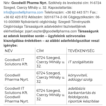
Név:
Goodwill Pharma Nyrt.
Székhely és levelezési cím: H-6724
Szeged, Cserzy Mihály u. 32. Kapcsolattartás:
info@goodwillpharma.com
Telefonszám: +36 62 443 571 Fax.:
+36 62 423 872 Adószám: 32016774-2-06 Cégjegyzékszám: 06-
10-000589 Nyilvántartó cégbíróság: Szegedi Törvényszék
Cégbírósága Társaságunk adatvédelmi tisztviselőjének
elérhetősége: jojart.eszter@goodwillpharma.com
Társaságunk
az adatok kezelése során – ügyfeleink színvonalas
kiszolgálása érdekében – az alábbi adatfeldolgozókat veszi
igénybe:
NÉV
CÍM
TEVÉKENYSÉG
6724 Szeged,
Goodwill IT
Cserzy Mihály u.
IT szolgáltatás
Solutions Kft.
32.
6724 Szeged,
Goodwill
könyvviteli,
Cserzy Mihály u.
Pharma Nyrt.
adóügyi szolg.
32.
Goodwill IT
adatbázis
6724 Szeged,
Solutions Kft.
karbantartás és
Cserzy Mihály u.
Goodwill
feldolgozás,
32.
Pharma Nyrt.
riportok készítése