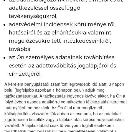
adatkezeléssel összefüggő
tevékenységükről,
adatvédelmi incidensek körülményeiről,
hatásairól és az elhárításukra valamint
megelőzésükre tett intézkedéseinkről,
továbbá
az Ön személyes adatainak továbbítása
esetén az adattovábbítás jogalapjáról és
címzettjéről.
A kérelem benyújtásától számított legrövidebb idő alatt, 3 napon
belül (legfeljebb azonban 1 hónapon belül) adjuk meg
tájékoztatásunkat. A tájékoztatás ingyenes kivéve akkor, ha Ön a
folyó évben azonos adatkörre vonatkozóan tájékoztatási kérelmet
már nyújtott be hozzánk. Az Ön által már megfizetett
költségtérítést visszatérítjük abban az esetben, ha az adatokat
jogellenesen kezeltük vagy a tájékoztatás kérése helyesbítéshez
vezetett. A tájékoztatást csak törvényben foglalt esetekben
tagadhatjuk meg jogszabályi hely megjelölésével, valamint a