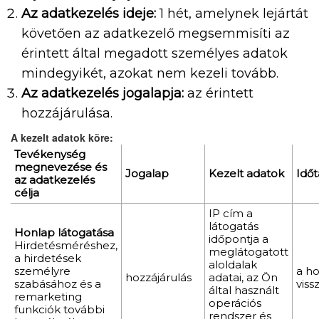
Az adatkezelés ideje:
1 hét, amelynek lejártát
követően az adatkezelő megsemmisíti az
érintett által megadott személyes adatok
mindegyikét, azokat nem kezeli tovább.
Az adatkezelés jogalapja:
az érintett
hozzájárulása.
A kezelt adatok köre:
Tevékenység
megnevezése és
Jogalap
Kezelt adatok
Idő
az adatkezelés
célja
IP cím a
látogatás
Honlap látogatása
időpontja a
Hirdetésméréshez,
meglátogatott
a hirdetések
aloldalak
személyre
a ho
hozzájárulás
adatai, az Ön
szabásához és a
viss
által használt
remarketing
operációs
funkciók további
rendszer és