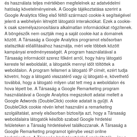
és használata teljes mértékben megfelelnek az adatvédelmi
hatóság követelményeinek. A Google tájékoztatása szerint a
Google Analytics főleg első féltől származó cookie-k segítségével
jelenti a webhelyén létrejött látogatói interakciókat. Ezek a cookie-
k csak személyazonosításra alkalmatlan információkat rögzítenek.
A böngészők nem osztják meg a saját cookie-kat a domainek
között. A Társaság a Google Analytics programot elsősorban
statisztikái előállításához használja, méri vele többek között
kampányai eredményességét. A program használatával a
Társaság információt szerez főként arról, hogy hány látogató
kereste fel weboldalát, a látogatók mennyi időt töltöttek a
weboldalon. A program felismeri a látogató IP címét, ezért tudja
követni, hogy a látogató visszatérő vagy új látogató-e, követhető
továbbá, hogy a látogató milyen utat tett meg a weboldalon és
hova lépett be. A Társaság a Google Remarketing program
használatával a Google Analytics megszokott adatai mellett a
Google Adwords (DoubleClick) cookie adatait is gyűjti. A
DoubleClick cookie révén lehet használni a remarketing
szolgáltatást, amely elsősorban biztosítja azt, hogy a Társaság
weboldalaira látogatók később szabad Google hirdetési
felületeken a Társság hirdetésével találkozzanak. A Társaság a
Google Remarketing programot igénybe veszi online