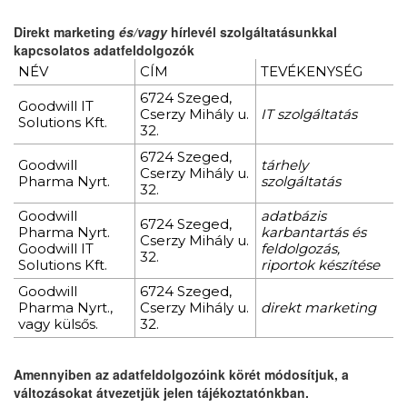
Direkt marketing
és/vagy
hírlevél szolgáltatásunkkal
kapcsolatos adatfeldolgozók
NÉV
CÍM
TEVÉKENYSÉG
6724 Szeged,
Goodwill IT
Cserzy Mihály u.
IT szolgáltatás
Solutions Kft.
32.
6724 Szeged,
Goodwill
tárhely
Cserzy Mihály u.
Pharma Nyrt.
szolgáltatás
32.
Goodwill
adatbázis
6724 Szeged,
Pharma Nyrt.
karbantartás és
Cserzy Mihály u.
Goodwill IT
feldolgozás,
32.
Solutions Kft.
riportok készítése
Goodwill
6724 Szeged,
Pharma Nyrt.,
Cserzy Mihály u.
direkt marketing
vagy külsős.
32.
Amennyiben az adatfeldolgozóink körét módosítjuk, a
változásokat átvezetjük jelen tájékoztatónkban.