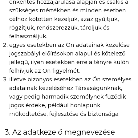
önkéntes hozzájárulása alapján és csakis a
szükséges mértékben és minden esetben
célhoz kötötten kezeljük, azaz gyűjtjük,
rögzítjük, rendszerezzük, tároljuk és
felhasználjuk.
egyes esetekben az Ön adatainak kezelése
jogszabályi előírásokon alapul és kötelező
jellegű, ilyen esetekben erre a tényre külön
felhívjuk az Ön figyelmét.
illetve bizonyos esetekben az Ön személyes
adatainak kezeléséhez Társaságunknak,
vagy pedig harmadik személynek fűződik
jogos érdeke, például honlapunk
működtetése, fejlesztése és biztonsága.
3. Az adatkezelő megnevezése