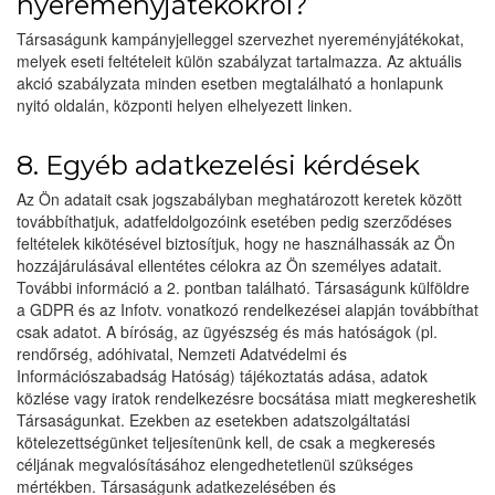
nyereményjátékokról?
Társaságunk kampányjelleggel szervezhet nyereményjátékokat,
melyek eseti feltételeit külön szabályzat tartalmazza. Az aktuális
akció szabályzata minden esetben megtalálható a honlapunk
nyitó oldalán, központi helyen elhelyezett linken.
8. Egyéb adatkezelési kérdések
Az Ön adatait csak jogszabályban meghatározott keretek között
továbbíthatjuk, adatfeldolgozóink esetében pedig szerződéses
feltételek kikötésével biztosítjuk, hogy ne használhassák az Ön
hozzájárulásával ellentétes célokra az Ön személyes adatait.
További információ a 2. pontban található. Társaságunk külföldre
a GDPR és az Infotv. vonatkozó rendelkezései alapján továbbíthat
csak adatot. A bíróság, az ügyészség és más hatóságok (pl.
rendőrség, adóhivatal, Nemzeti Adatvédelmi és
Információszabadság Hatóság) tájékoztatás adása, adatok
közlése vagy iratok rendelkezésre bocsátása miatt megkereshetik
Társaságunkat. Ezekben az esetekben adatszolgáltatási
kötelezettségünket teljesítenünk kell, de csak a megkeresés
céljának megvalósításához elengedhetetlenül szükséges
mértékben. Társaságunk adatkezelésében és